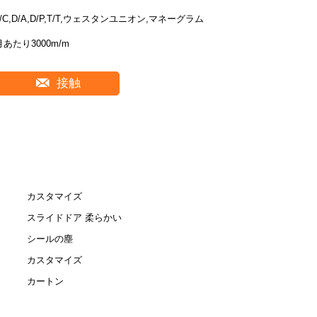
L/C,D/A,D/P,T/T,ウェスタンユニオン,マネーグラム
月あたり3000m/m
接触
カスタマイズ
スライドドア 柔らかい
シールの塵
カスタマイズ
カートン