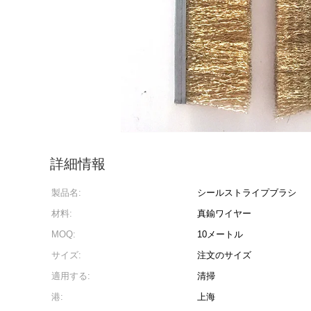
詳細情報
製品名:
シールストライプブラシ
材料:
真鍮ワイヤー
MOQ:
10メートル
サイズ:
注文のサイズ
適用する:
清掃
港:
上海