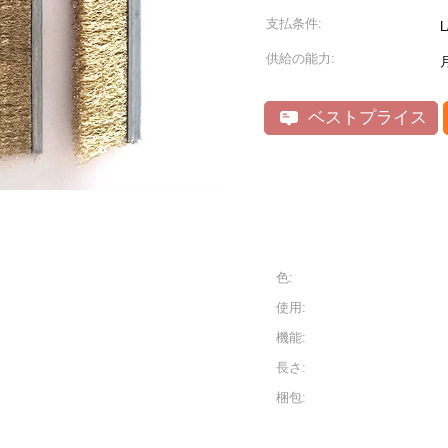
支払条件:
供給の能力:
ベストプライス
色:
使用:
機能:
長さ:
梱包: