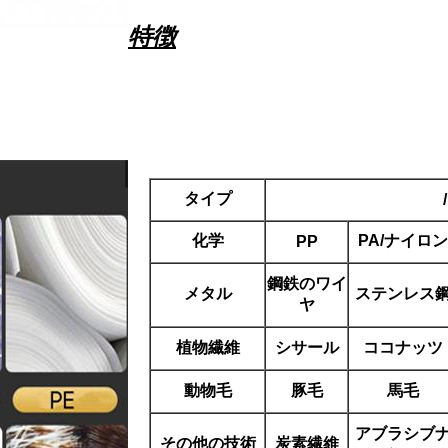
特徴
タイプ
/
化学
PA/ナイロン
PP
鋼鉄のワイ
メタル
ステンレス
ヤ
植物繊維
シサール
ココナッツ
動物毛
豚毛
馬毛
アブラシブ
その他の技術
炭素繊維