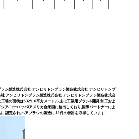
ブラシ製造株式会社 アンヒリトンブラシ製造株式会社 アンヒリトンブ
会社 アンヒリトンブラシ製造株式会社 アンヒリトンブラシ製造株式会
場の面積は5325..6平方メートル,主に工業用ブラシ&開発/加工およ
南アジア/ヨーロッパ/アメリカ合衆国に輸出しており,国際パートナーによ
 認定され,ヘアブラシの製造に 11件の特許を取得しています.