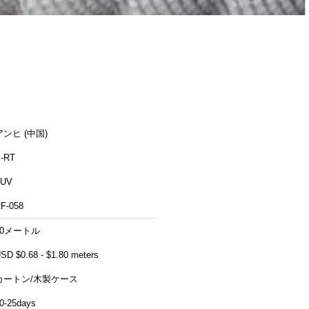
アンヒ (中国)
-RT
TUV
F-058
10メートル
SD $0.68 - $1.80 meters
カートン/木製ケース
0-25days