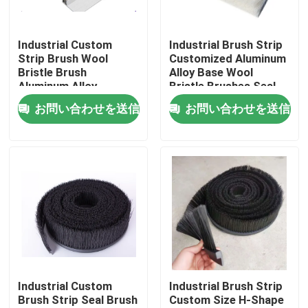
会社案内
Industrial Custom
Industrial Brush Strip
Strip Brush Wool
Customized Aluminum
Bristle Brush
Alloy Base Wool
品質管理
Aluminum Alloy
Bristle Brushes Seal
Bracket Strip Brush
Strip Brush
お問い合わせを送信
お問い合わせを送信
Cleaning Brush Strip
お問い合わせ
見積依頼
工業用ブラシストラップ
工業用シリンダ式ブラシ
Industrial Custom
Industrial Brush Strip
Brush Strip Seal Brush
Custom Size H-Shape
工業用ローラーブラシ