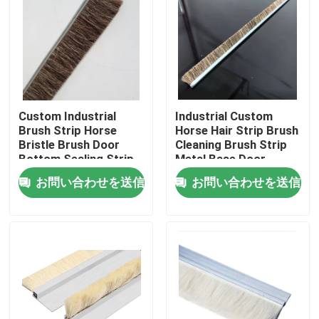
Custom Industrial
Industrial Custom
Brush Strip Horse
Horse Hair Strip Brush
Bristle Brush Door
Cleaning Brush Strip
Bottom Sealing Strip
Metal Base Door
Brush For
Sweep Brush Horse
お問い合わせを送信
お問い合わせを送信
Sealing/Cleaning/Dust
Hair Strip Brush
Removal
ホーム
製品
企業情報