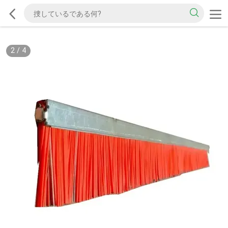
2
/
4